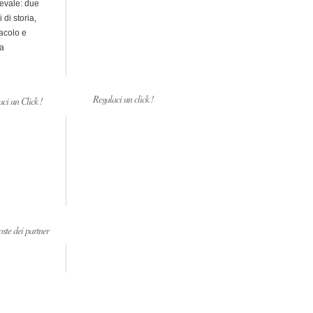
evale: due
i di storia,
acolo e
a
Regalaci un click !
ci un Click !
ste dei partner