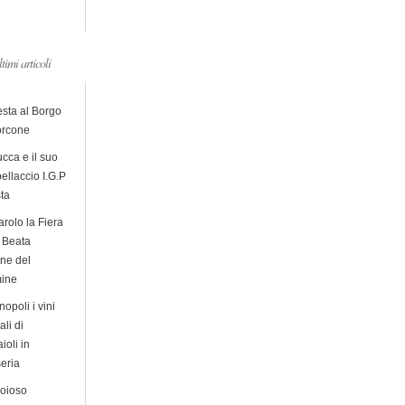
ltimi articoli
esta al Borgo
orcone
cca e il suo
ellaccio I.G.P
sta
arolo la Fiera
a Beata
ine del
ine
opoli i vini
ali di
ioli in
eria
ioioso