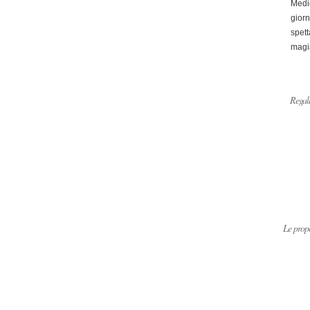
Medi
giorn
spett
magi
Regala
Le propo