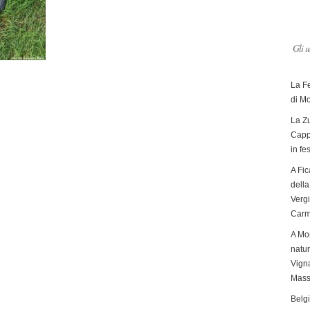
Gli u
La F
di M
La Zu
Capp
in fe
A Fic
dell
Verg
Carm
A Mon
natur
Vigna
Mass
Belg