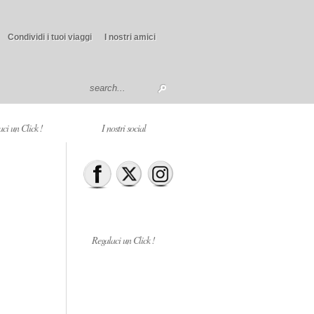
Condividi i tuoi viaggi
I nostri amici
ci un Click !
I nostri social
Regalaci un Click !