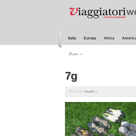
Italia
Europa
Africa
America
Home
»
7g
Posted by
claudia
in