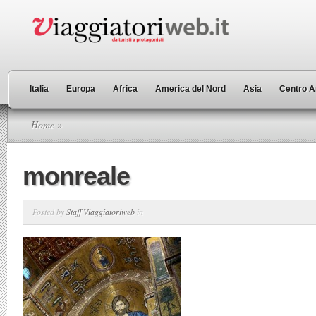
Italia
Europa
Africa
America del Nord
Asia
Centro A
Home
»
monreale
Posted by
Staff Viaggiatoriweb
in