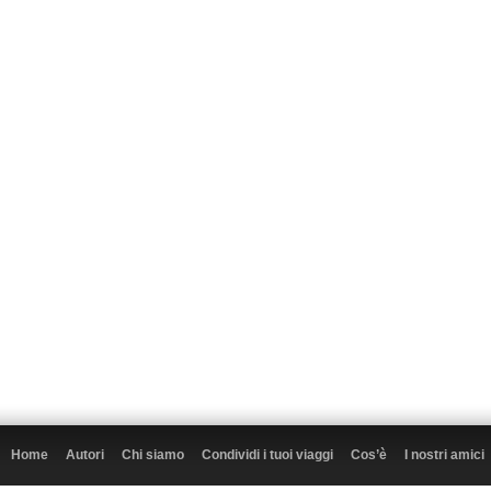
Home
Autori
Chi siamo
Condividi i tuoi viaggi
Cos’è
I nostri amici