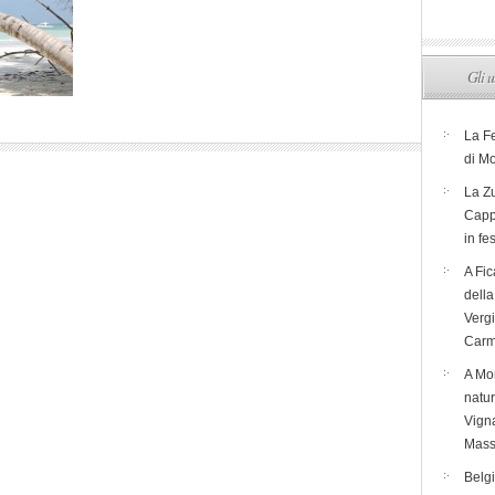
Gli u
La F
di M
La Zu
Capp
in fe
A Fic
dell
Verg
Carm
A Mon
natur
Vigna
Mass
Belg