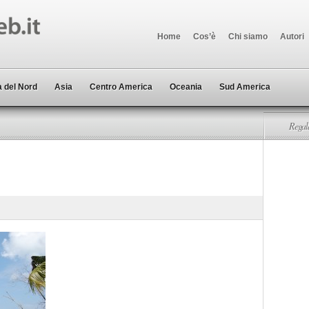
Home
Cos’è
Chi siamo
Autori
 del Nord
Asia
Centro America
Oceania
Sud America
Regala