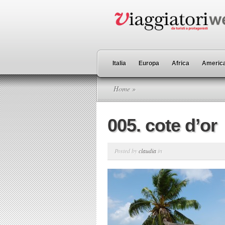
Italia
Europa
Africa
America
Home
»
005. cote d’or
Posted by
claudia
in