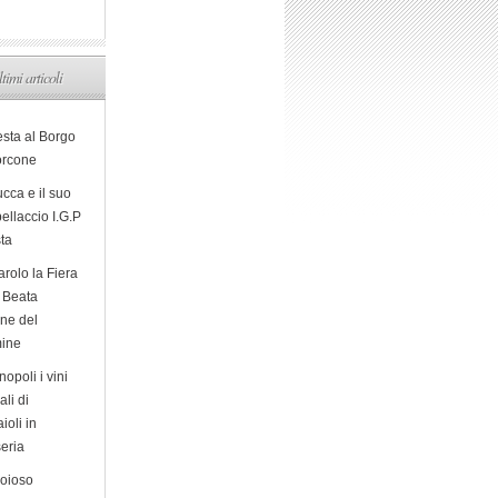
ltimi articoli
esta al Borgo
orcone
cca e il suo
ellaccio I.G.P
sta
arolo la Fiera
a Beata
ine del
ine
opoli i vini
ali di
ioli in
eria
ioioso