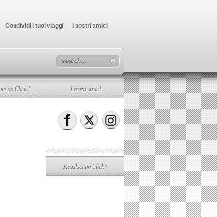
Condividi i tuoi viaggi
I nostri amici
ci un Click !
I nostri social
Regalaci un Click !