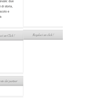
evale: due
i di storia,
acolo e
a
Regalaci un click !
ci un Click !
ste dei partner