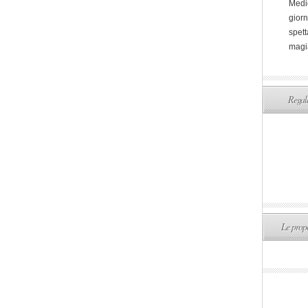
Medi
giorn
spett
magi
Regala
Le propo