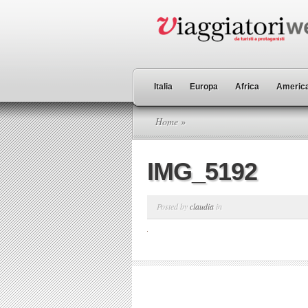
Italia
Europa
Africa
America
Home
»
IMG_5192
Posted by
claudia
in