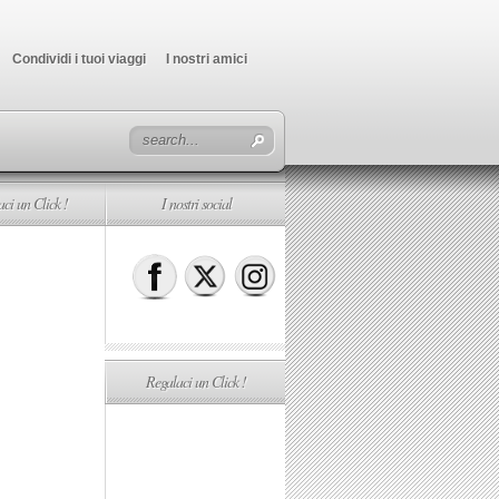
Condividi i tuoi viaggi
I nostri amici
ci un Click !
I nostri social
Regalaci un Click !