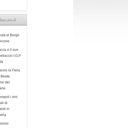
ltimi articoli
esta al Borgo
orcone
cca e il suo
ellaccio I.G.P
sta
arolo la Fiera
a Beata
ine del
ine
opoli i vini
ali di
ioli in
eria
ioioso