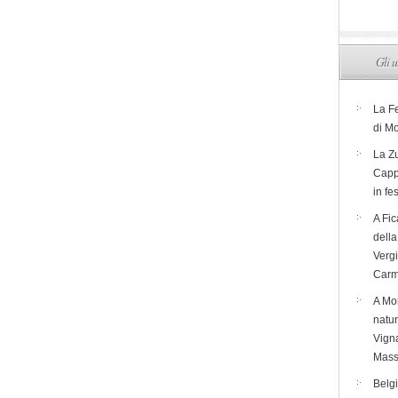
Gli u
La F
di M
La Zu
Capp
in fe
A Fic
dell
Verg
Carm
A Mon
natur
Vigna
Mass
Belg