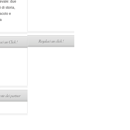
evale: due
i di storia,
acolo e
a
Regalaci un click !
ci un Click !
ste dei partner