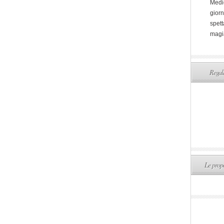
Medi
giorn
spett
magi
Regala
Le propo