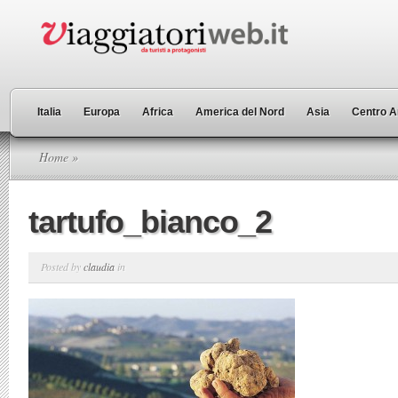
Italia
Europa
Africa
America del Nord
Asia
Centro A
Home
»
tartufo_bianco_2
Posted by
claudia
in