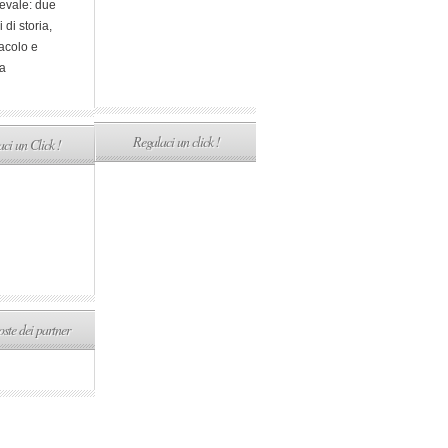
evale: due
i di storia,
acolo e
a
Regalaci un click !
ci un Click !
ste dei partner