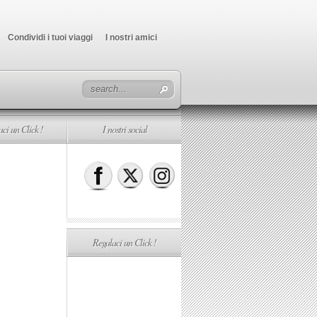
Condividi i tuoi viaggi
I nostri amici
ci un Click !
I nostri social
Regalaci un Click !