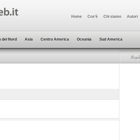
Home
Cos’è
Chi siamo
Autori
 del Nord
Asia
Centro America
Oceania
Sud America
Regala