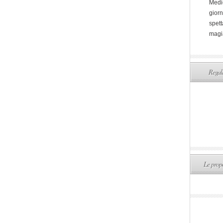
Medi
giorn
spett
magi
Regala
Le propo