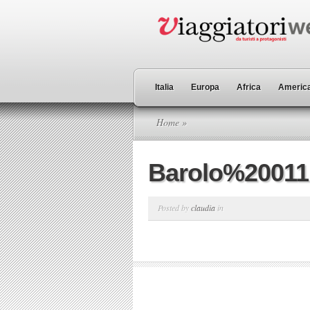
Italia
Europa
Africa
America
Home
»
Barolo%20011
Posted by
claudia
in