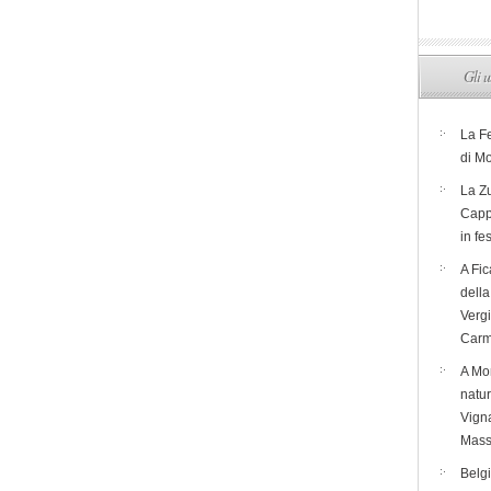
Gli u
La F
di M
La Zu
Capp
in fe
A Fic
dell
Verg
Carm
A Mon
natur
Vigna
Mass
Belg