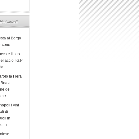
ltimi articoli
esta al Borgo
orcone
cca e il suo
ellaccio I.G.P
sta
arolo la Fiera
a Beata
ine del
ine
opoli i vini
ali di
ioli in
eria
ioioso