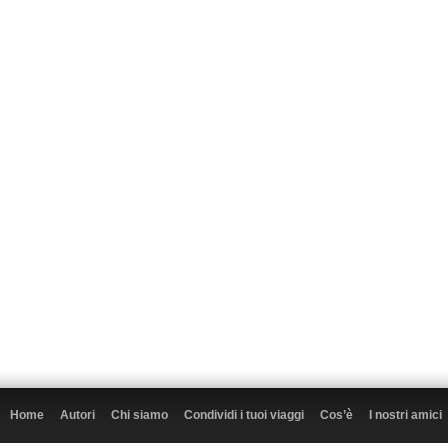
Home
Autori
Chi siamo
Condividi i tuoi viaggi
Cos’è
I nostri amici