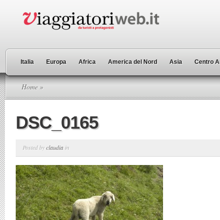
Italia
Europa
Africa
America del Nord
Asia
Centro A
Home
»
DSC_0165
Posted by
claudia
in