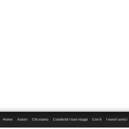
Home
Autori
Chi siamo
Condividi i tuoi viaggi
Cos’è
I nostri amici