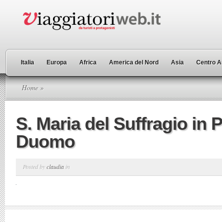
Italia
Europa
Africa
America del Nord
Asia
Centro A
Home
»
S. Maria del Suffragio in 
Duomo
Posted by
claudia
in