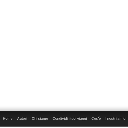
Home
Autori
Chi siamo
Condividi i tuoi viaggi
Cos’è
I nostri amici