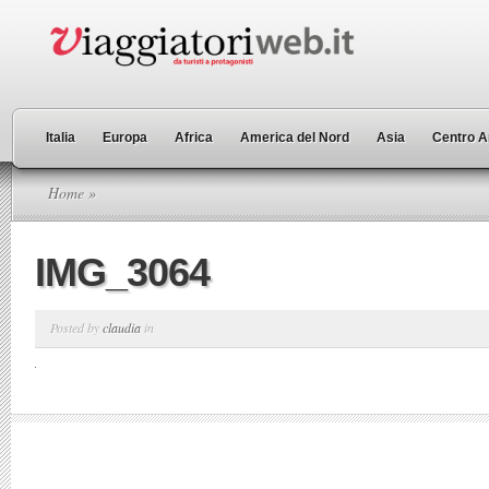
Italia
Europa
Africa
America del Nord
Asia
Centro A
Home
»
IMG_3064
Posted by
claudia
in