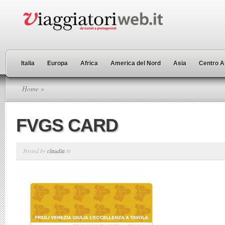
Italia
Europa
Africa
America del Nord
Asia
Centro A
Home
»
FVGS CARD
Posted by
claudia
in