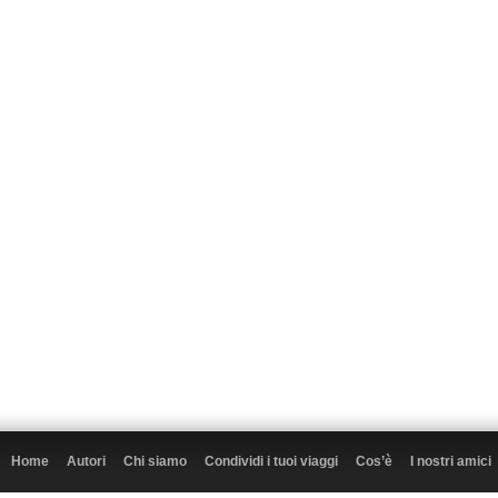
Home
Autori
Chi siamo
Condividi i tuoi viaggi
Cos’è
I nostri amici