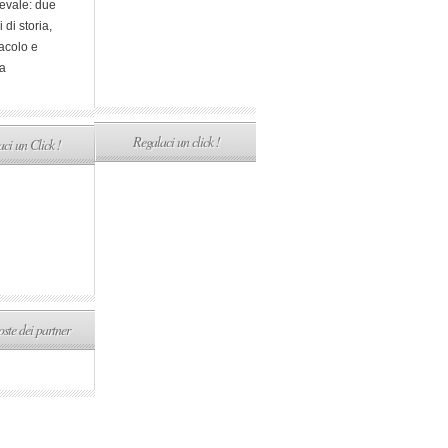
evale: due
i di storia,
acolo e
a
Regalaci un click !
ci un Click !
ste dei partner