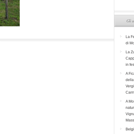
Gli u
La F
di M
La Zu
Capp
in fe
A Fic
dell
Verg
Carm
A Mon
natur
Vigna
Mass
Belg