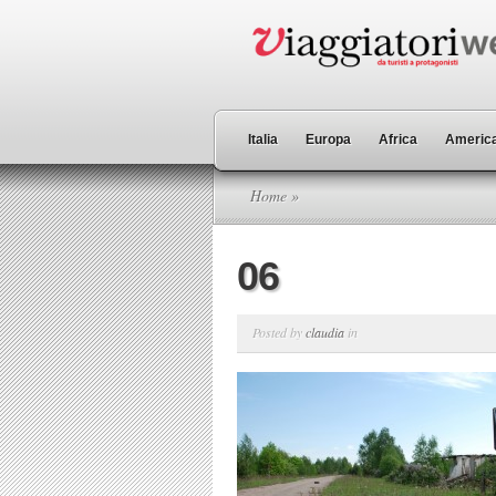
Italia
Europa
Africa
America
Home
»
06
Posted by
claudia
in