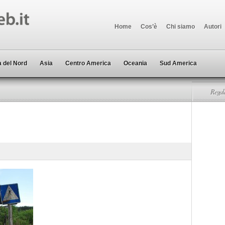
Home
Cos’è
Chi siamo
Autori
 del Nord
Asia
Centro America
Oceania
Sud America
Regala