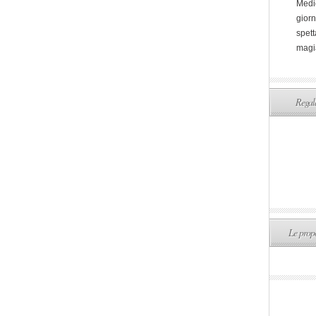
Medi
giorn
spett
magi
Regala
Le propo