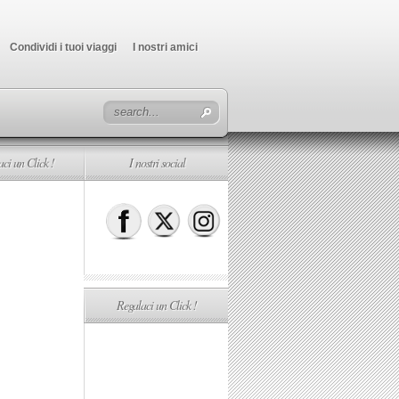
Condividi i tuoi viaggi
I nostri amici
ci un Click !
I nostri social
Regalaci un Click !