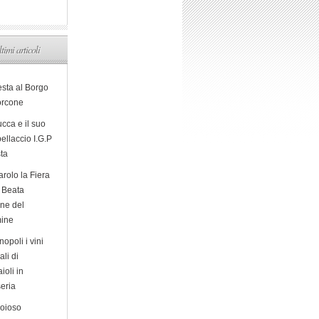
ltimi articoli
esta al Borgo
orcone
cca e il suo
ellaccio I.G.P
sta
arolo la Fiera
a Beata
ine del
ine
opoli i vini
ali di
ioli in
eria
ioioso