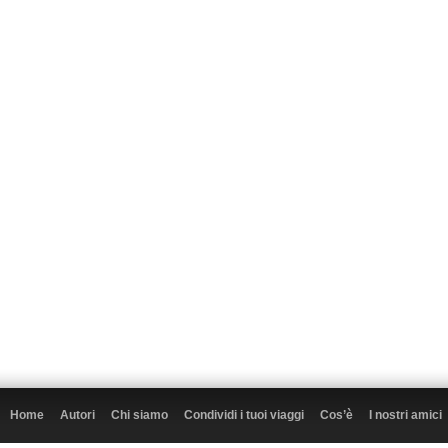
Home
Autori
Chi siamo
Condividi i tuoi viaggi
Cos’è
I nostri amici