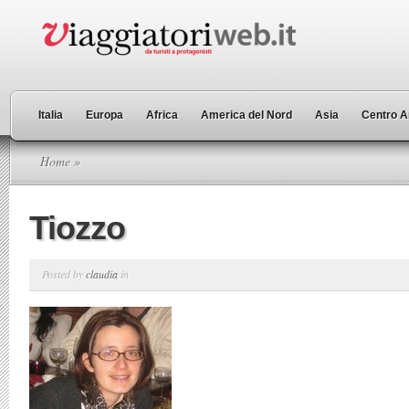
Italia
Europa
Africa
America del Nord
Asia
Centro A
Home
»
Tiozzo
Posted by
claudia
in