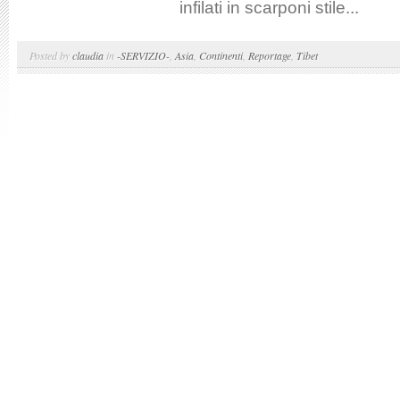
infilati in scarponi stile...
Posted by
claudia
in
-SERVIZIO-
,
Asia
,
Continenti
,
Reportage
,
Tibet