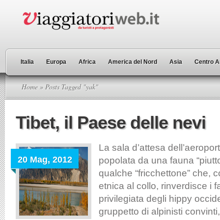
Italia
Europa
Africa
America del Nord
Asia
Centro A
Home
» Posts Tagged "yak"
Tibet, il Paese delle nevi
La sala d’attesa dell’aeropor
20 Mag, 2012
popolata da una fauna “piutto
qualche “fricchettone” che, c
etnica al collo, rinverdisce i 
privilegiata degli hippy occid
gruppetto di alpinisti convinti,