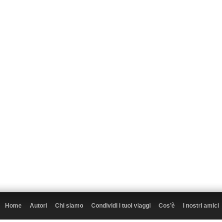
Home
Autori
Chi siamo
Condividi i tuoi viaggi
Cos’è
I nostri amici