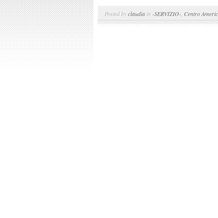
Posted by
claudia
in
-SERVIZIO-
,
Centro Ameri