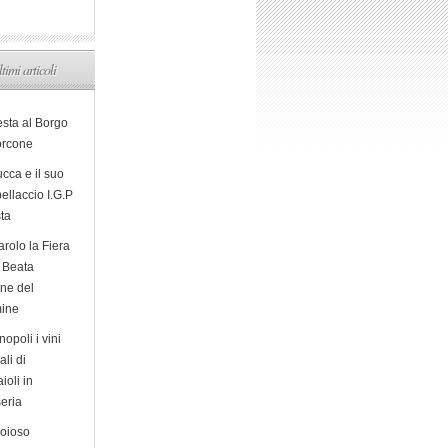
ltimi articoli
esta al Borgo
orcone
cca e il suo
ellaccio I.G.P
sta
arolo la Fiera
a Beata
ine del
ine
opoli i vini
ali di
ioli in
eria
ioioso