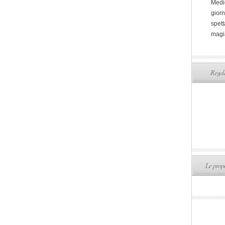
Medi
giorn
spett
magi
Regala
Le propo