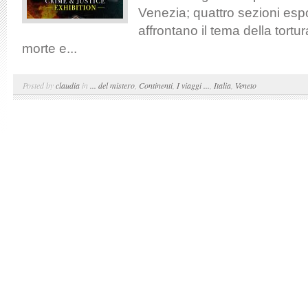
Venezia; quattro sezioni esp
affrontano il tema della tortur
morte e...
Posted by
claudia
in
... del mistero
,
Continenti
,
I viaggi ...
,
Italia
,
Veneto