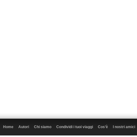
Home
Autori
Chi siamo
Condividi i tuoi viaggi
Cos’è
I nostri amici