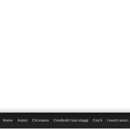
Home
Autori
Chi siamo
Condividi i tuoi viaggi
Cos’è
I nostri amici