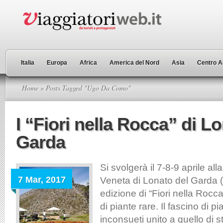
Italia
Europa
Africa
America del Nord
Asia
Centro A
Home
» Posts Tagged "Ugo Da Como"
I “Fiori nella Rocca” di L
Garda
Si svolgerà il 7-8-9 aprile a
7 Mar, 2017
Veneta di Lonato del Garda 
edizione di “Fiori nella Rocc
di piante rare. Il fascino di pia
inconsueti unito a quello di st