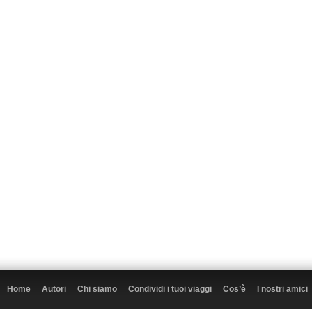
Home
Autori
Chi siamo
Condividi i tuoi viaggi
Cos’è
I nostri amici