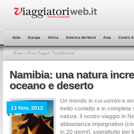
Italia
Europa
Africa
America del Nord
Asia
Centro A
Home
» Posts Tagged "Twifelfontein"
Namibia: una natura incred
oceano e deserto
Un mondo in cui uomini e an
13 Nov, 2012
tretto contatto e in completa 
natura. Il nostro viaggio in N
abbastanza impegnativo (cir
in 20 giorni), soprattutto per 