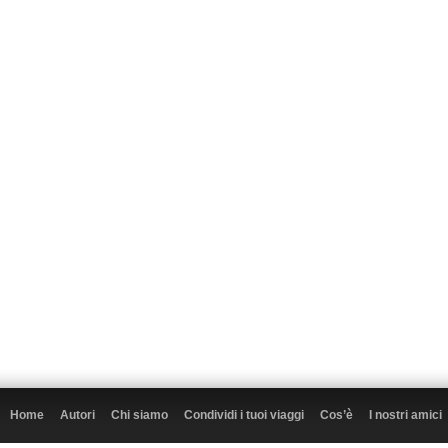
Home
Autori
Chi siamo
Condividi i tuoi viaggi
Cos’è
I nostri amici