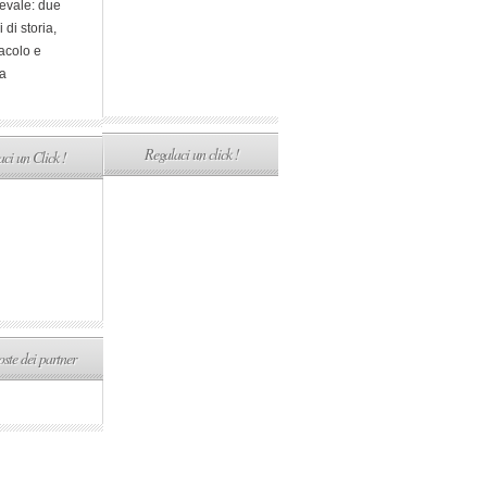
evale: due
i di storia,
acolo e
a
Regalaci un click !
ci un Click !
ste dei partner