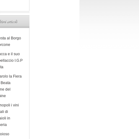
ltimi articoli
esta al Borgo
orcone
cca e il suo
ellaccio I.G.P
sta
arolo la Fiera
a Beata
ine del
ine
opoli i vini
ali di
ioli in
eria
ioioso