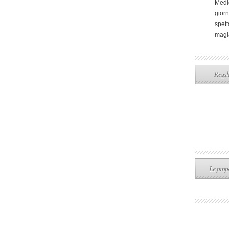
Medi
giorn
spett
magi
Regala
Le propo