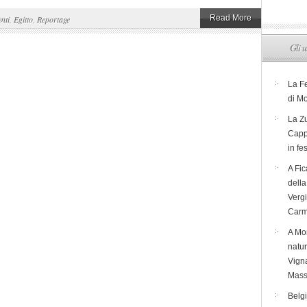
Read More
nti
,
Egitto
,
Reportage
Gli u
La F
di M
La Zu
Capp
in fe
A Fic
dell
Verg
Carm
A Mon
natur
Vigna
Mass
Belg