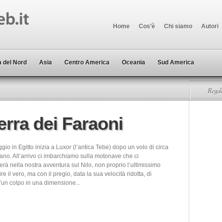
Home
Cos’è
Chi siamo
Autori
 del Nord
Asia
Centro America
Oceania
Sud America
Regala
erra dei Faraoni
aggio in Egitto inizia a Luxor (l’antica Tebe) dopo un volo di circa
ano. All’arrivo ci imbarchiamo sulla motonave che ci
à nella nostra avventura sul Nilo, non proprio l’ultimissimo
re il vero, ma con il pregio, data la sua velocità ridotta, di
d’un colpo in una dimensione...