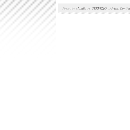
Posted by
claudia
in
-SERVIZIO-
,
Africa
,
Contine