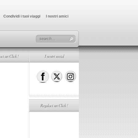
Condividi i tuoi viaggi
I nostri amici
ci un Click !
I nostri social
Regalaci un Click !