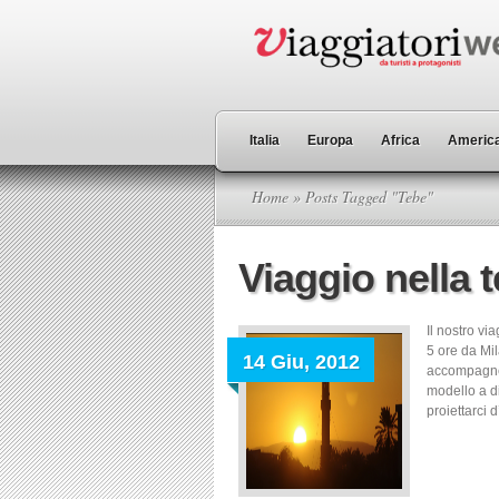
Italia
Europa
Africa
America
Home
» Posts Tagged "Tebe"
Viaggio nella t
Il nostro vi
5 ore da Mil
14 Giu, 2012
accompagner
modello a di
proiettarci 