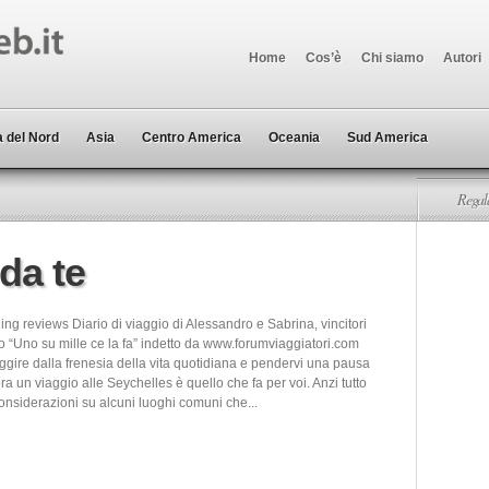
Home
Cos’è
Chi siamo
Autori
 del Nord
Asia
Centro America
Oceania
Sud America
Regala
da te
ing reviews Diario di viaggio di Alessandro e Sabrina, vincitori
o “Uno su mille ce la fa” indetto da www.forumviaggiatori.com
ggire dalla frenesia della vita quotidiana e pendervi una pausa
lora un viaggio alle Seychelles è quello che fa per voi. Anzi tutto
onsiderazioni su alcuni luoghi comuni che...