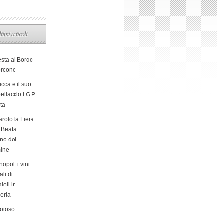
ltimi articoli
esta al Borgo
orcone
cca e il suo
ellaccio I.G.P
sta
arolo la Fiera
a Beata
ine del
ine
opoli i vini
ali di
ioli in
eria
ioioso