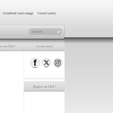
Condividi i tuoi viaggi
I nostri amici
ci un Click !
I nostri social
Regalaci un Click !