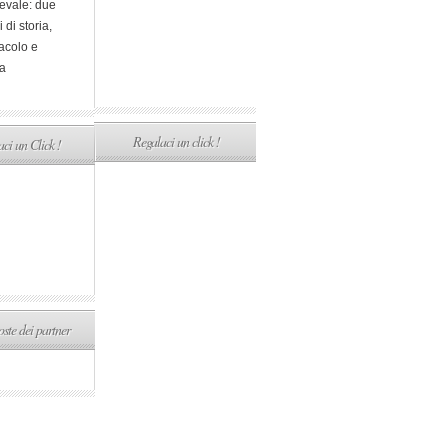
evale: due
i di storia,
acolo e
a
Regalaci un click !
ci un Click !
ste dei partner