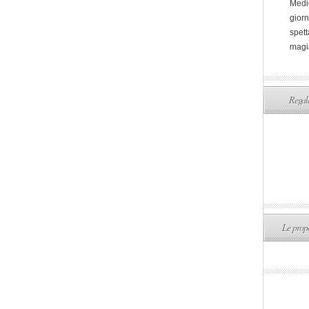
Medi
giorn
spett
magi
Regala
Le propo