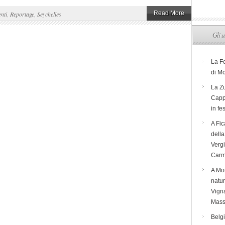
Read More
nti
,
Reportage
,
Seychelles
Gli u
La F
di M
La Zu
Capp
in fe
A Fic
dell
Verg
Carm
A Mon
natur
Vigna
Mass
Belg