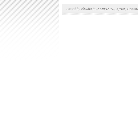
Posted by
claudia
in
-SERVIZIO-
,
Africa
,
Contine