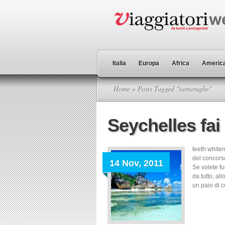
Italia
Europa
Africa
America
Home
» Posts Tagged "tartarughe"
Seychelles fai 
teeth whiten
del concors
14 Nov, 2011
Se volete fu
da tutto, al
un paio di c