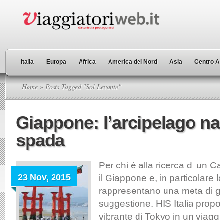
Italia
Europa
Africa
America del Nord
Asia
Centro A
Home
» Posts Tagged "Sol Levante"
Giappone: l’arcipelago n
spada
Per chi è alla ricerca di un 
23 Nov, 2015
il Giappone e, in particolare 
rappresentano una meta di g
suggestione. HIS Italia prop
vibrante di Tokyo in un viagg