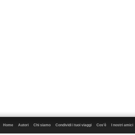
Home
Autori
Chi siamo
Condividi i tuoi viaggi
Cos’è
I nostri amici