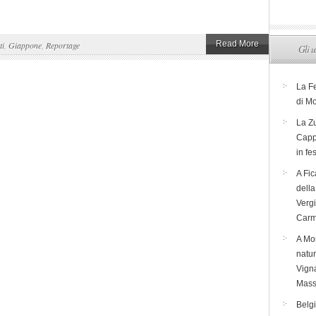
Read More
ti
,
Giappone
,
Reportage
Gli u
La F
di M
La Zu
Capp
in fe
A Fic
dell
Verg
Carm
A Mon
natur
Vigna
Mass
Belg