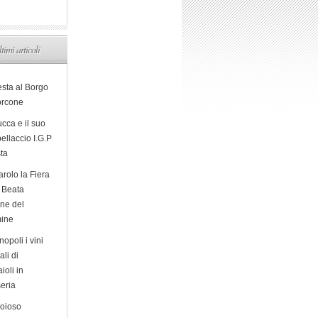
ltimi articoli
esta al Borgo
orcone
cca e il suo
ellaccio I.G.P
sta
arolo la Fiera
a Beata
ine del
ine
opoli i vini
ali di
ioli in
eria
ioioso