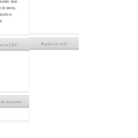
evale: due
i di storia,
acolo e
a
Regalaci un click !
ci un Click !
ste dei partner