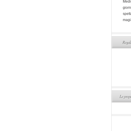
Medi
giorn
spett
magi
Regala
Le propo