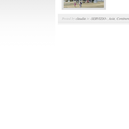
Posted by
claudia
in
-SERVIZIO-
,
Asia
,
Continen