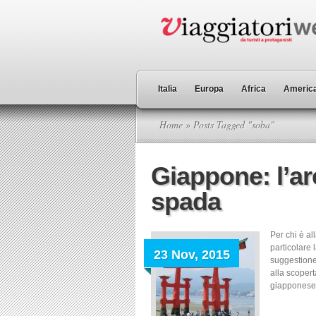
Italia
Europa
Africa
America
Home
» Posts Tagged "soba"
Giappone: l’ar
spada
Per chi è al
particolare
23 Nov, 2015
suggestione.
alla scopert
giapponese. 