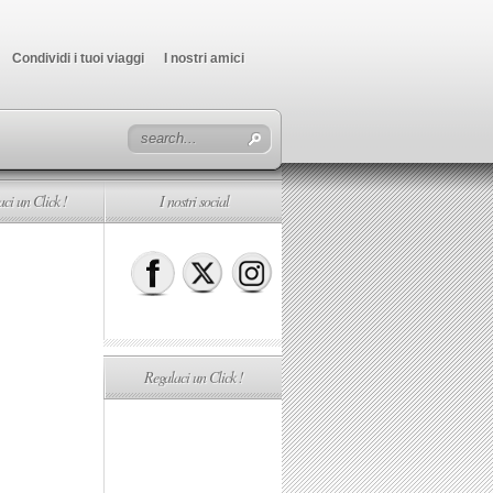
Condividi i tuoi viaggi
I nostri amici
ci un Click !
I nostri social
Regalaci un Click !