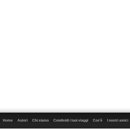
Home
Autori
Chi siamo
Condividi i tuoi viaggi
Cos’è
I nostri amici