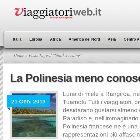
Italia
Europa
Africa
America del Nord
Asia
Centro A
Home
» Posts Tagged "Shark Feeding"
La Polinesia meno conos
Luna di miele a Rangiroa, nel
21 Gen, 2013
Tuamotu Tutti i viaggiatori, p
desidarano gustarsi almeno u
Paradiso e, nell’immaginario c
Polinesia francese ne è una 
rappresentazioni più affascina