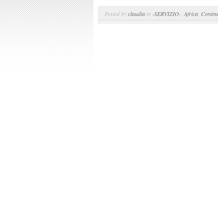
Posted by
claudia
in
-SERVIZIO-
,
Africa
,
Contine