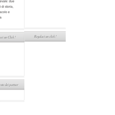
evale: due
i di storia,
acolo e
a
Regalaci un click !
ci un Click !
ste dei partner