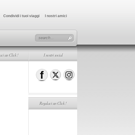
Condividi i tuoi viaggi
I nostri amici
ci un Click !
I nostri social
Regalaci un Click !