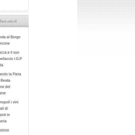
ltimi articoli
esta al Borgo
orcone
cca e il suo
ellaccio I.G.P
sta
arolo la Fiera
a Beata
ine del
ine
opoli i vini
ali di
ioli in
eria
ioioso