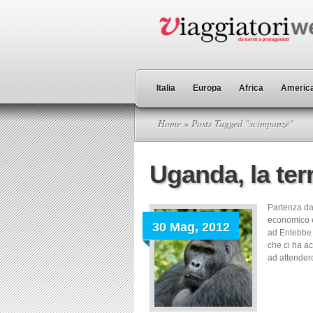
Italia
Europa
Africa
America
Home
» Posts Tagged "scimpanzè"
Uganda, la terr
Partenza da
economico e
30 Mag, 2012
ad Entebbe 
che ci ha ac
ad attenderc