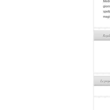
Medi
giorn
spett
magi
Regala
Le propo