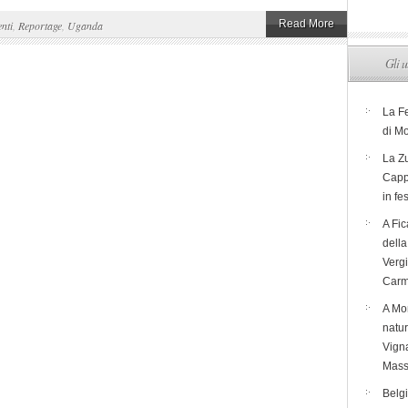
Read More
nti
,
Reportage
,
Uganda
Gli u
La F
di M
La Zu
Capp
in fe
A Fic
dell
Verg
Carm
A Mon
natur
Vigna
Mass
Belg