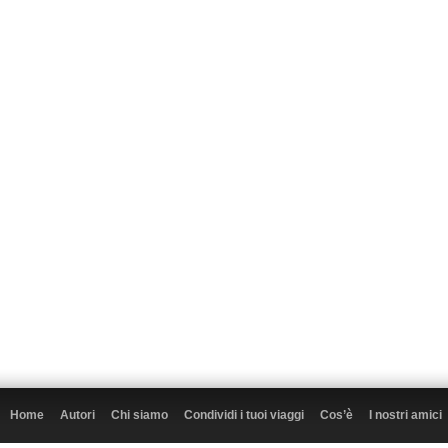
Home
Autori
Chi siamo
Condividi i tuoi viaggi
Cos’è
I nostri amici