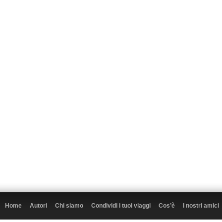
Home
Autori
Chi siamo
Condividi i tuoi viaggi
Cos’è
I nostri amici