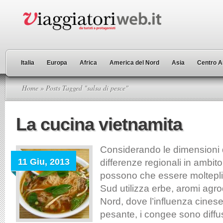
Italia
Europa
Africa
America del Nord
Asia
Centro A
Home
» Posts Tagged "salsa di pesce"
La cucina vietnamita
Considerando le dimensioni 
11 Giu, 2013
differenze regionali in ambito
possono che essere molteplic
Sud utilizza erbe, aromi agrod
Nord, dove l’influenza cinese
pesante, i congee sono diffu