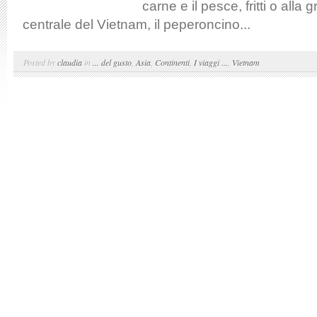
carne e il pesce, fritti o alla 
centrale del Vietnam, il peperoncino...
Posted by
claudia
in
... del gusto
,
Asia
,
Continenti
,
I viaggi ...
,
Vietnam