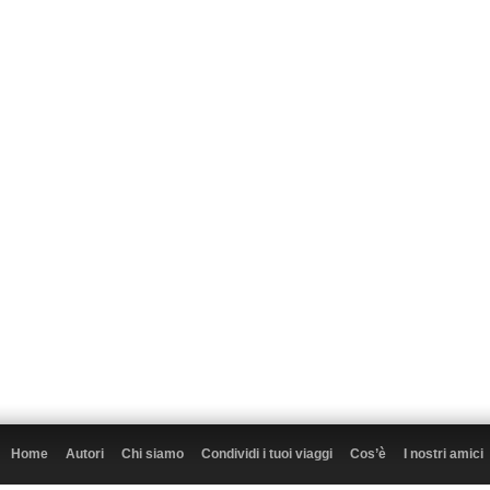
Home
Autori
Chi siamo
Condividi i tuoi viaggi
Cos’è
I nostri amici