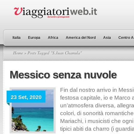
Italia
Europa
Africa
America del Nord
Asia
Centro A
Home
» Posts Tagged "S.Juan Chamula"
Messico senza nuvole
Fin dal nostro arrivo in Messi
23 Set, 2020
festosa capitale, io e Marco
un’atmosfera diversa, allegra,
colori, di sonorità romantich
Mariachi, i musicisti che ogni 
tipici abiti da charro (i guard