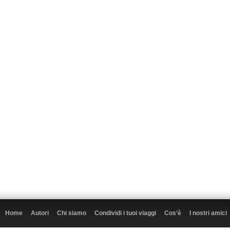
Home
Autori
Chi siamo
Condividi i tuoi viaggi
Cos’è
I nostri amici