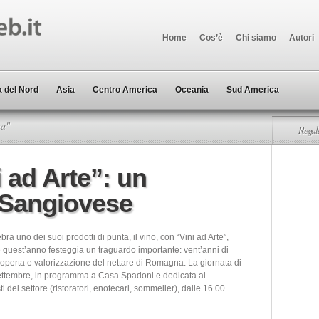
Home
Cos’è
Chi siamo
Autori
 del Nord
Asia
Centro America
Oceania
Sud America
na"
Regala
 ad Arte”: un
 Sangiovese
ra uno dei suoi prodotti di punta, il vino, con “Vini ad Arte”,
e quest’anno festeggia un traguardo importante: vent’anni di
coperta e valorizzazione del nettare di Romagna. La giornata di
ettembre, in programma a Casa Spadoni e dedicata ai
i del settore (ristoratori, enotecari, sommelier), dalle 16.00...