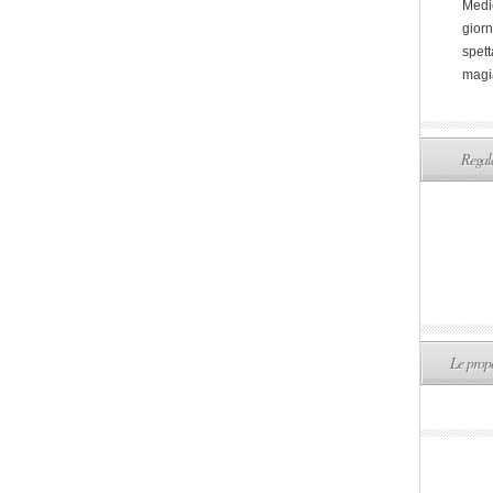
Medi
giorn
spett
magi
Regala
Le propo