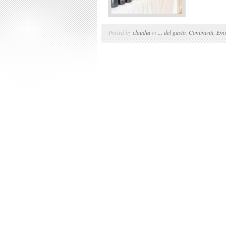
Posted by
claudia
in
... del gusto
,
Continenti
,
Emi