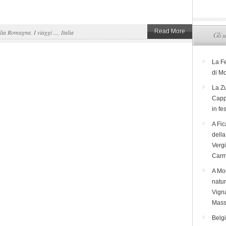
Read More
lia Romagna
,
I viaggi ...
,
Italia
Gli u
La F
di M
La Zu
Capp
in fe
A Fic
dell
Verg
Carm
A Mon
natur
Vigna
Mass
Belg