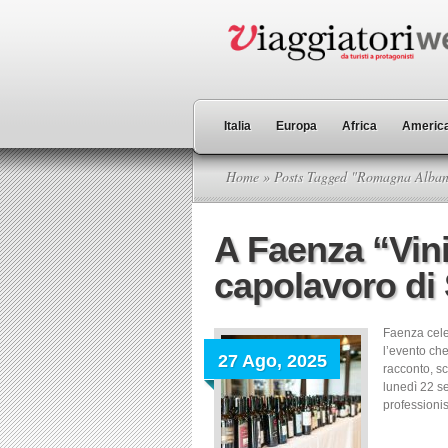
Italia
Europa
Africa
America
Home
» Posts Tagged "Romagna Alba
A Faenza “Vini
capolavoro di
Faenza celeb
l’evento ch
27 Ago, 2025
racconto, s
lunedì 22 s
professionist