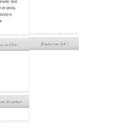
evale: due
i di storia,
acolo e
a
Regalaci un click !
ci un Click !
ste dei partner