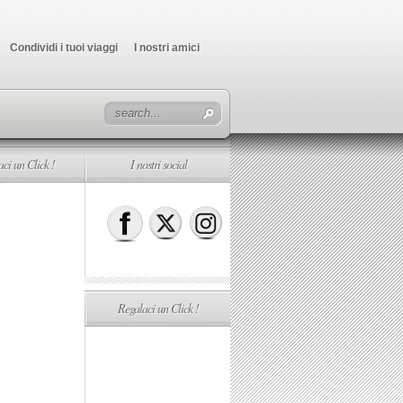
Condividi i tuoi viaggi
I nostri amici
ci un Click !
I nostri social
Regalaci un Click !