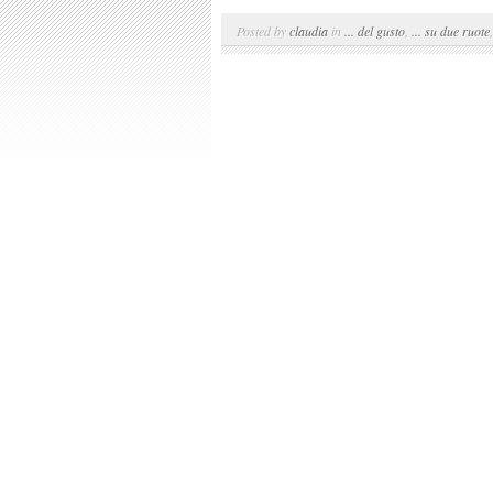
Posted by
claudia
in
... del gusto
,
... su due ruote