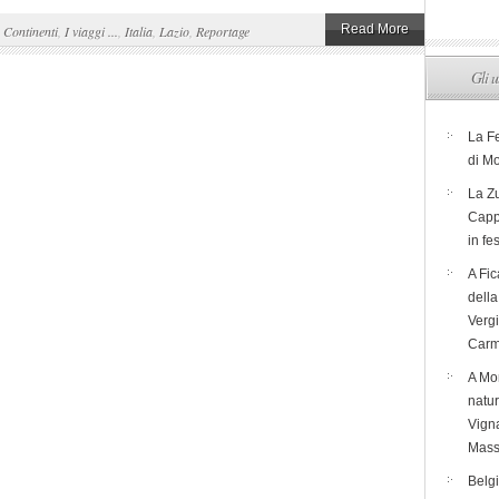
Read More
,
Continenti
,
I viaggi ...
,
Italia
,
Lazio
,
Reportage
Gli u
La F
di M
La Zu
Capp
in fe
A Fic
dell
Verg
Carm
A Mon
natur
Vigna
Mass
Belg