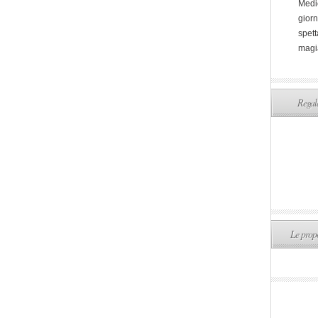
Medi
giorn
spett
magi
Regala
Le propo