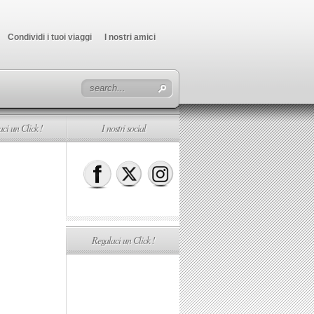
Condividi i tuoi viaggi
I nostri amici
ci un Click !
I nostri social
Regalaci un Click !