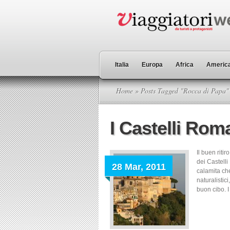
Italia
Europa
Africa
America
Home
» Posts Tagged "Rocca di Papa"
I Castelli Rom
Il buen riti
dei Castelli
28 Mar, 2011
calamita che
naturalistici
buon cibo. I