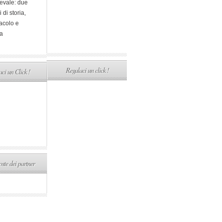
evale: due
i di storia,
acolo e
a
Regalaci un click !
ci un Click !
ste dei partner