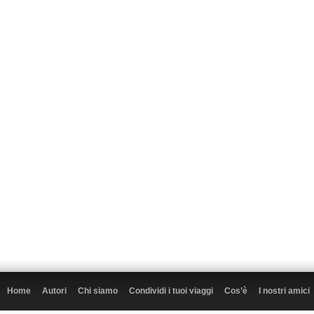
Home
Autori
Chi siamo
Condividi i tuoi viaggi
Cos’è
I nostri amici