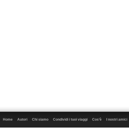
Home
Autori
Chi siamo
Condividi i tuoi viaggi
Cos’è
I nostri amici