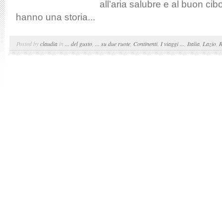
all’aria salubre e al buon cib
hanno una storia...
Posted by
claudia
in
... del gusto
,
... su due ruote
,
Continenti
,
I viaggi ...
,
Italia
,
Lazio
,
R