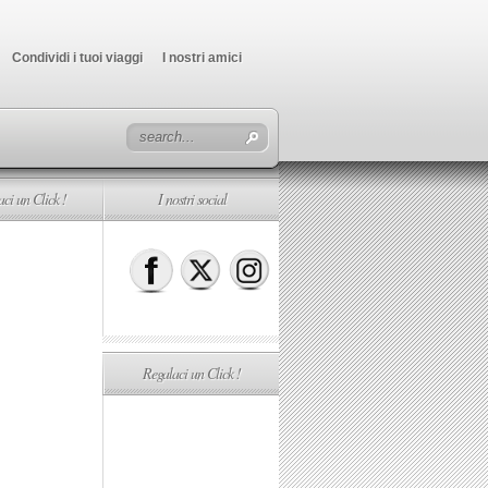
Condividi i tuoi viaggi
I nostri amici
ci un Click !
I nostri social
Regalaci un Click !