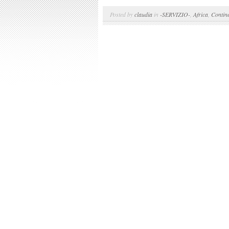
Posted by
claudia
in
-SERVIZIO-
,
Africa
,
Contine