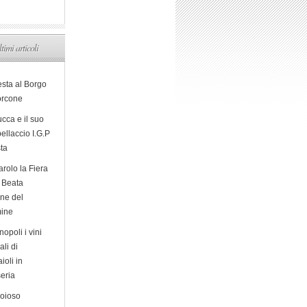
ltimi articoli
esta al Borgo
orcone
cca e il suo
ellaccio I.G.P
sta
arolo la Fiera
a Beata
ine del
ine
opoli i vini
ali di
ioli in
eria
ioioso