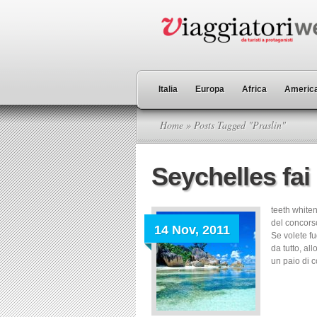
Italia
Europa
Africa
America
Home
» Posts Tagged "Praslin"
Seychelles fai 
teeth whiten
del concors
14 Nov, 2011
Se volete fu
da tutto, al
un paio di c