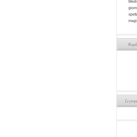
Medi
giorn
spett
magi
Regala
Le propo