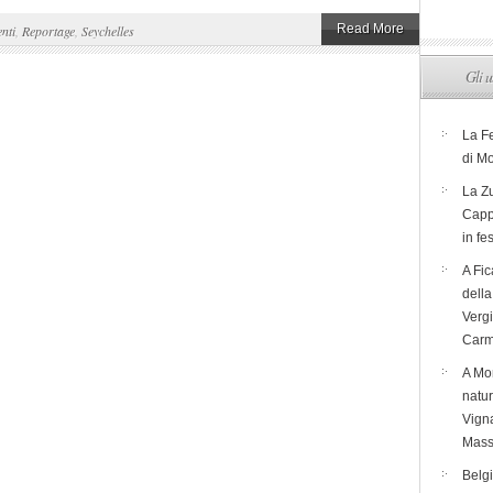
Read More
nti
,
Reportage
,
Seychelles
Gli u
La F
di M
La Zu
Capp
in fe
A Fic
dell
Verg
Carm
A Mon
natur
Vigna
Mass
Belg