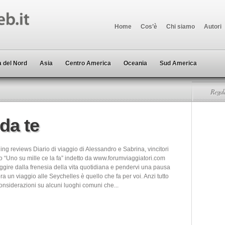
Home
Cos’è
Chi siamo
Autori
 del Nord
Asia
Centro America
Oceania
Sud America
Regala
da te
ing reviews Diario di viaggio di Alessandro e Sabrina, vincitori
o “Uno su mille ce la fa” indetto da www.forumviaggiatori.com
ggire dalla frenesia della vita quotidiana e pendervi una pausa
lora un viaggio alle Seychelles è quello che fa per voi. Anzi tutto
onsiderazioni su alcuni luoghi comuni che...