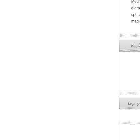
Medi
giorn
spett
magi
Regala
Le propo