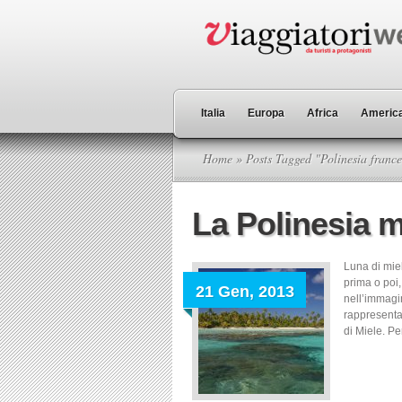
Italia
Europa
Africa
America
Home
» Posts Tagged "Polinesia france
La Polinesia 
Luna di miel
prima o poi,
21 Gen, 2013
nell’immagin
rappresentaz
di Miele. Pe