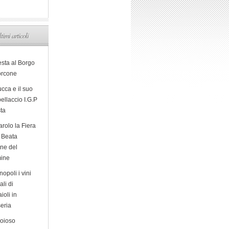
ltimi articoli
esta al Borgo
orcone
cca e il suo
ellaccio I.G.P
sta
arolo la Fiera
a Beata
ine del
ine
opoli i vini
ali di
ioli in
eria
ioioso