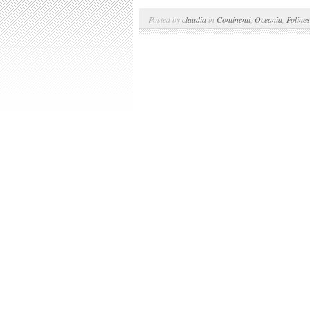
Posted by
claudia
in
Continenti
,
Oceania
,
Polines