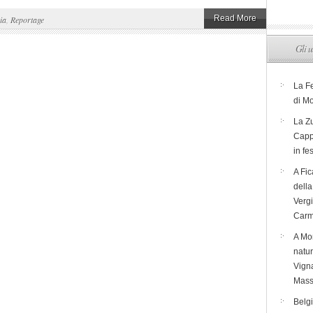
Read More
ia
,
Reportage
Gli u
La F
di M
La Zu
Capp
in fe
A Fic
dell
Verg
Carm
A Mon
natur
Vigna
Mass
Belg