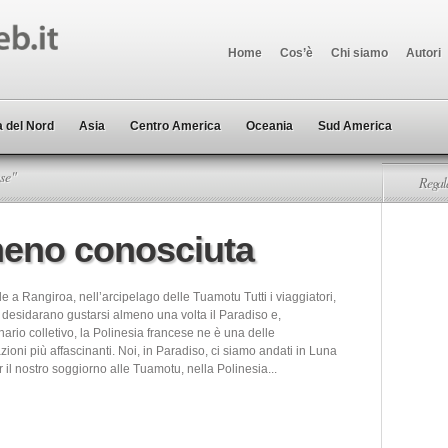
Home
Cos’è
Chi siamo
Autori
 del Nord
Asia
Centro America
Oceania
Sud America
se"
Regala
meno conosciuta
e a Rangiroa, nell’arcipelago delle Tuamotu Tutti i viaggiatori,
 desidarano gustarsi almeno una volta il Paradiso e,
ario colletivo, la Polinesia francese ne è una delle
ioni più affascinanti. Noi, in Paradiso, ci siamo andati in Luna
r il nostro soggiorno alle Tuamotu, nella Polinesia...