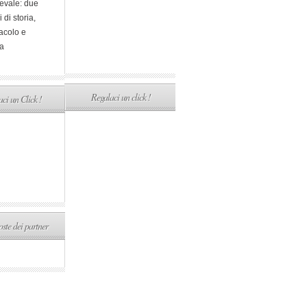
evale: due
i di storia,
acolo e
a
Regalaci un click !
ci un Click !
ste dei partner