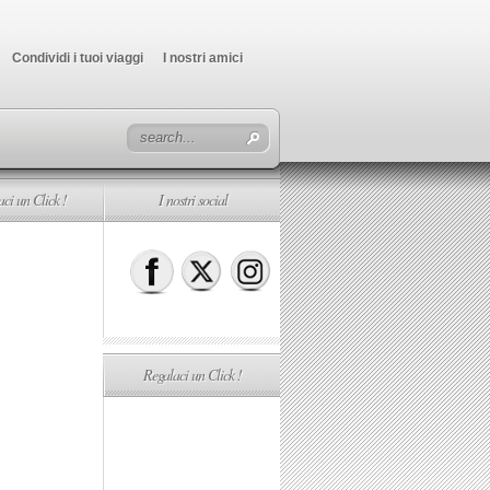
Condividi i tuoi viaggi
I nostri amici
ci un Click !
I nostri social
Regalaci un Click !