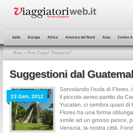
Italia
Europa
Africa
America del Nord
Asia
Centro A
Home
» Posts Tagged "Panajachel"
Suggestioni dal Guatema
Sorvolando l’isola di Flores,
23 Gen, 2012
il piccolo aereo partito da C
Yucatan, ci sembra quasi di 
Flores ha una forma oblung
simile ad un grosso pesce, 
Venezia, la nostra città. Fond