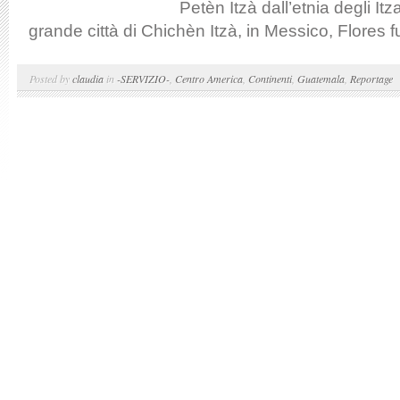
Petèn Itzà dall’etnia degli Itz
grande città di Chichèn Itzà, in Messico, Flores fu
Posted by
claudia
in
-SERVIZIO-
,
Centro America
,
Continenti
,
Guatemala
,
Reportage