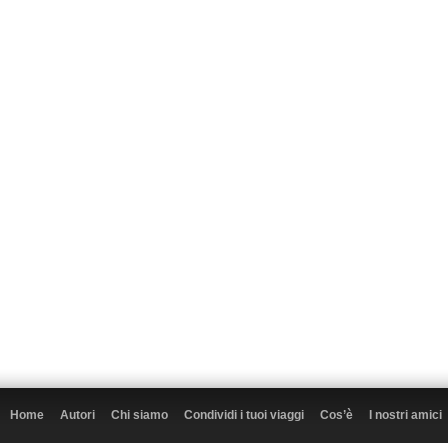
Home
Autori
Chi siamo
Condividi i tuoi viaggi
Cos’è
I nostri amici