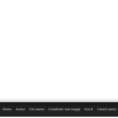
Home
Autori
Chi siamo
Condividi i tuoi viaggi
Cos’è
I nostri amici