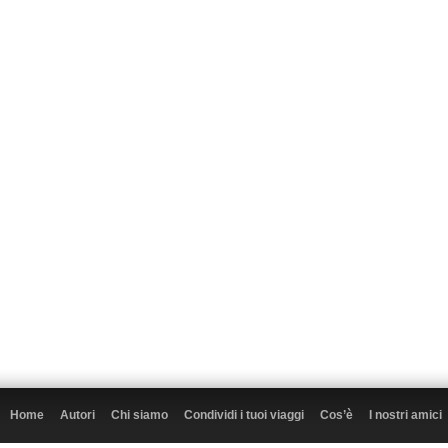
Home
Autori
Chi siamo
Condividi i tuoi viaggi
Cos’è
I nostri amici