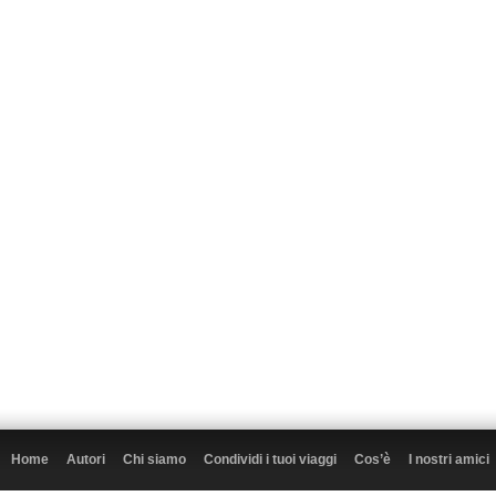
Home
Autori
Chi siamo
Condividi i tuoi viaggi
Cos’è
I nostri amici