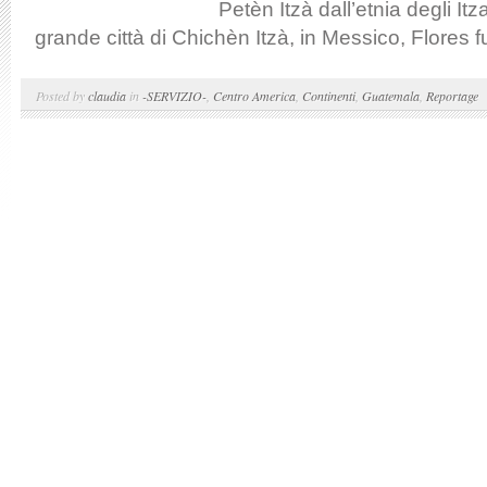
Petèn Itzà dall’etnia degli Itz
grande città di Chichèn Itzà, in Messico, Flores fu
Posted by
claudia
in
-SERVIZIO-
,
Centro America
,
Continenti
,
Guatemala
,
Reportage