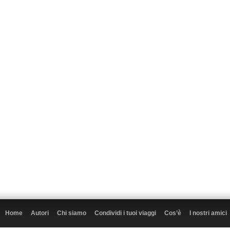
Home
Autori
Chi siamo
Condividi i tuoi viaggi
Cos’è
I nostri amici