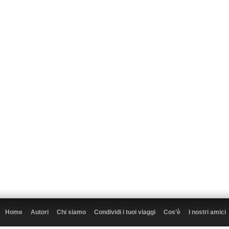
Home
Autori
Chi siamo
Condividi i tuoi viaggi
Cos’è
I nostri amici