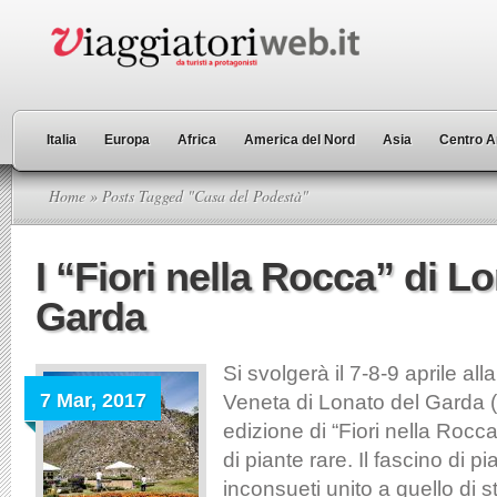
Italia
Europa
Africa
America del Nord
Asia
Centro A
Home
» Posts Tagged "Casa del Podestà"
I “Fiori nella Rocca” di L
Garda
Si svolgerà il 7-8-9 aprile a
7 Mar, 2017
Veneta di Lonato del Garda 
edizione di “Fiori nella Rocc
di piante rare. Il fascino di pia
inconsueti unito a quello di st