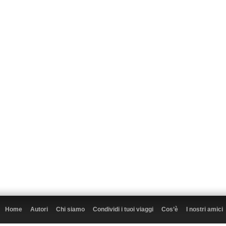
Home
Autori
Chi siamo
Condividi i tuoi viaggi
Cos’è
I nostri amici