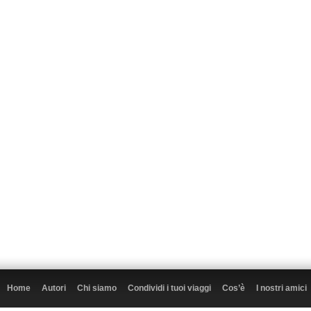
Home
Autori
Chi siamo
Condividi i tuoi viaggi
Cos’è
I nostri amici