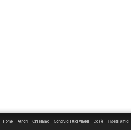
Home
Autori
Chi siamo
Condividi i tuoi viaggi
Cos’è
I nostri amici