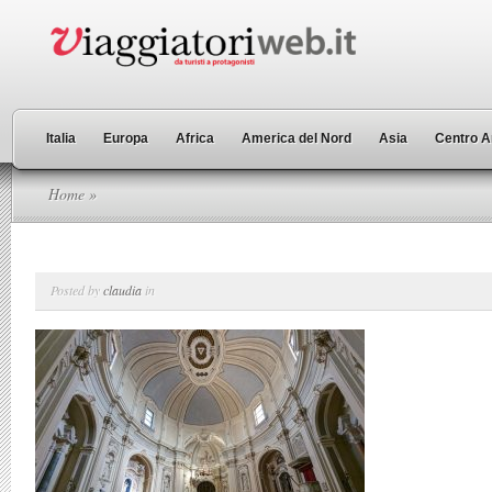
Italia
Europa
Africa
America del Nord
Asia
Centro A
Home
»
Posted by
claudia
in