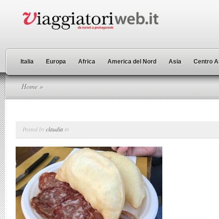
Italia
Europa
Africa
America del Nord
Asia
Centro A
Home
»
Posted by
claudia
in