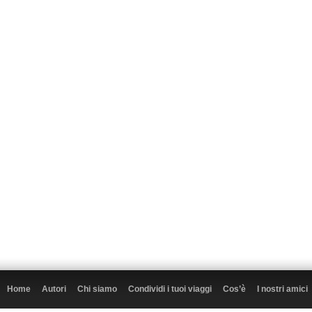
Home
Autori
Chi siamo
Condividi i tuoi viaggi
Cos’è
I nostri amici