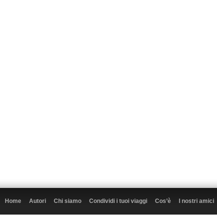
Home
Autori
Chi siamo
Condividi i tuoi viaggi
Cos’è
I nostri amici