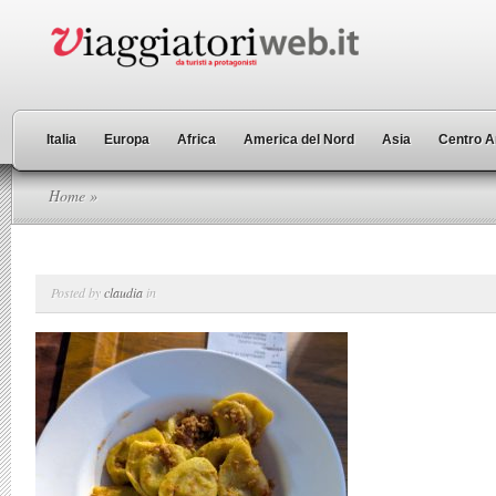
Italia
Europa
Africa
America del Nord
Asia
Centro A
Home
»
Posted by
claudia
in