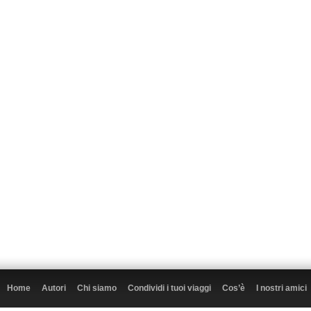
Home
Autori
Chi siamo
Condividi i tuoi viaggi
Cos’è
I nostri amici