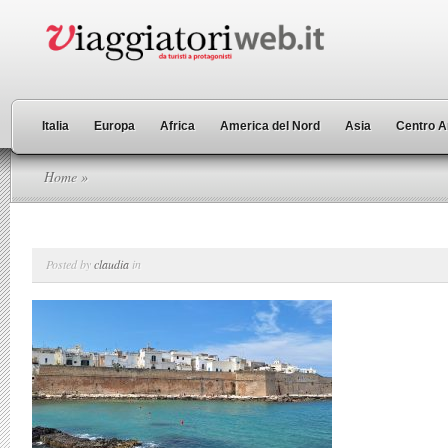
Italia
Europa
Africa
America del Nord
Asia
Centro A
Home
»
Posted by
claudia
in