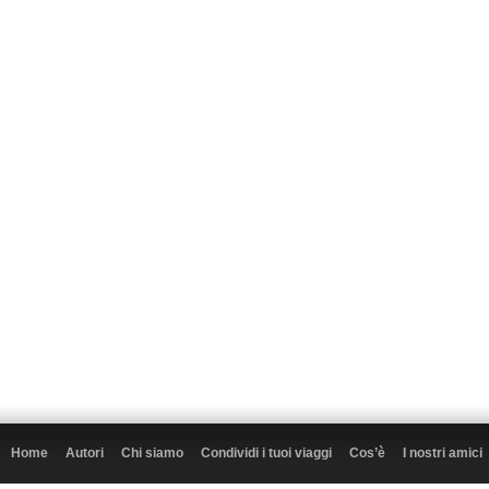
Home
Autori
Chi siamo
Condividi i tuoi viaggi
Cos’è
I nostri amici