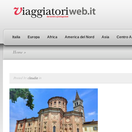
Italia
Europa
Africa
America del Nord
Asia
Centro A
Home
»
Posted by
claudia
in