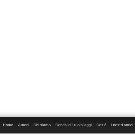
Home
Autori
Chi siamo
Condividi i tuoi viaggi
Cos’è
I nostri amici