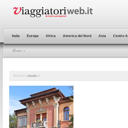
Italia
Europa
Africa
America del Nord
Asia
Centro A
Home
»
Posted by
claudia
in