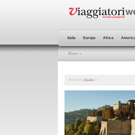
Italia
Europa
Africa
America
Home
»
Posted by
claudia
in