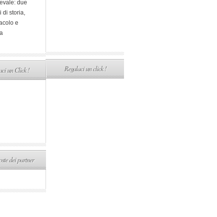
evale: due
i di storia,
acolo e
a
Regalaci un click !
ci un Click !
ste dei partner