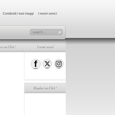
Condividi i tuoi viaggi
I nostri amici
ci un Click !
I nostri social
Regalaci un Click !