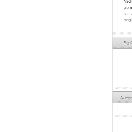
Medi
giorn
spett
magi
Regala
Le propo