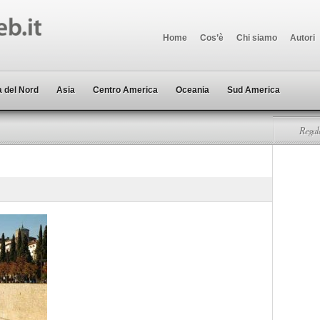
Home
Cos’è
Chi siamo
Autori
 del Nord
Asia
Centro America
Oceania
Sud America
Regala