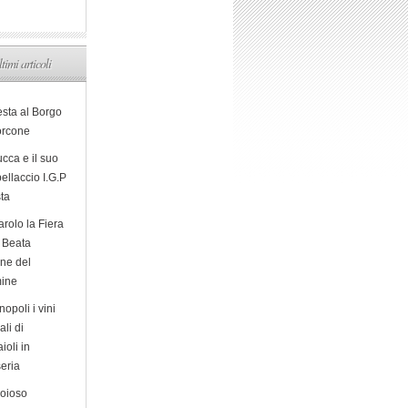
ltimi articoli
esta al Borgo
orcone
cca e il suo
ellaccio I.G.P
sta
arolo la Fiera
a Beata
ine del
ine
opoli i vini
ali di
ioli in
eria
ioioso