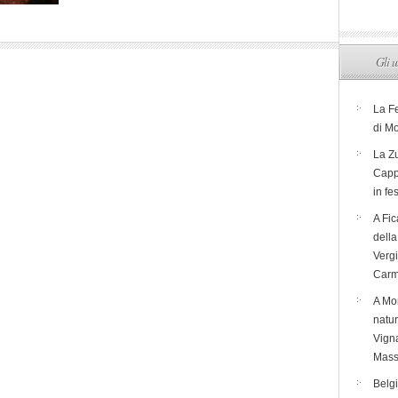
Gli u
La F
di M
La Zu
Capp
in fe
A Fic
dell
Verg
Carm
A Mon
natur
Vigna
Mass
Belg