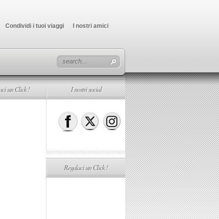
Condividi i tuoi viaggi
I nostri amici
ci un Click !
I nostri social
Regalaci un Click !