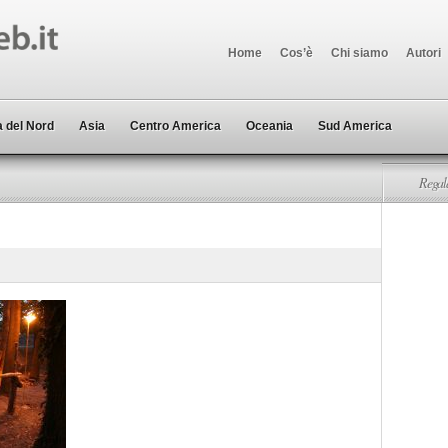
Home
Cos’è
Chi siamo
Autori
 del Nord
Asia
Centro America
Oceania
Sud America
Regala