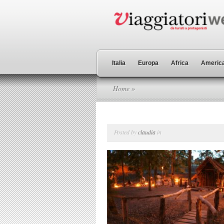
Italia
Europa
Africa
America
Home
»
Posted by
claudia
in