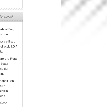
ltimi articoli
esta al Borgo
orcone
cca e il suo
ellaccio I.G.P
sta
arolo la Fiera
a Beata
ine del
ine
opoli i vini
ali di
ioli in
eria
ioioso