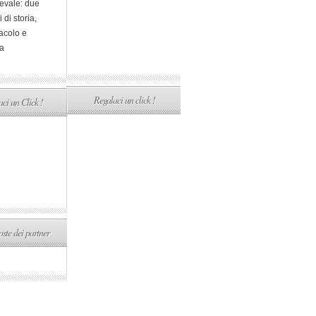
evale: due
i di storia,
acolo e
a
Regalaci un click !
ci un Click !
ste dei partner