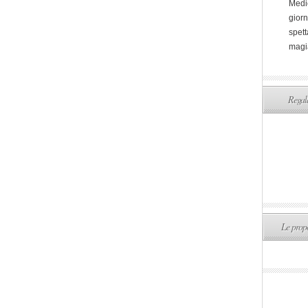
Medi
giorn
spett
magi
Regala
Le propo